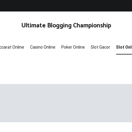
Ultimate Blogging Championship
ccarat Online
Casino Online
Poker Online
Slot Gacor
Slot Onl